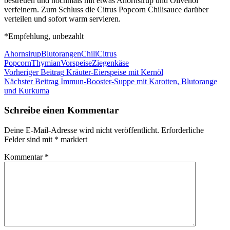
bestreuen und nochmals mit etwas Ahornsirup und Olivenöl
verfeinern. Zum Schluss die Citrus Popcorn Chilisauce darüber
verteilen und sofort warm servieren.
*Empfehlung, unbezahlt
Ahornsirup
Blutorangen
Chili
Citrus
Popcorn
Thymian
Vorspeise
Ziegenkäse
Beitragsnavigation
Vorheriger Beitrag
Kräuter-Eierspeise mit Kernöl
Nächster Beitrag
Immun-Booster-Suppe mit Karotten, Blutorange
und Kurkuma
Schreibe einen Kommentar
Deine E-Mail-Adresse wird nicht veröffentlicht.
Erforderliche
Felder sind mit
*
markiert
Kommentar
*