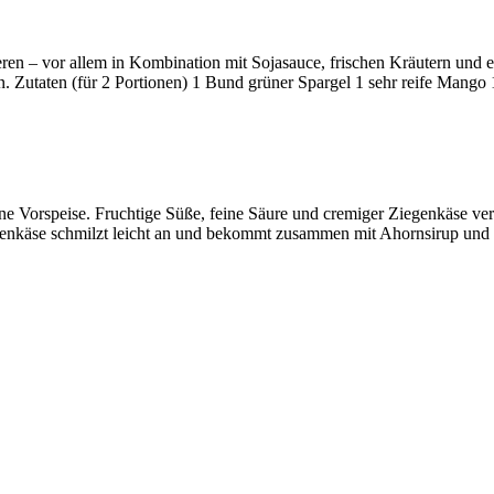
egrieren – vor allem in Kombination mit Sojasauce, frischen Kräutern un
n. Zutaten (für 2 Portionen) 1 Bund grüner Spargel 1 sehr reife Mango
ne Vorspeise. Fruchtige Süße, feine Säure und cremiger Ziegenkäse ve
nkäse schmilzt leicht an und bekommt zusammen mit Ahornsirup und Ol