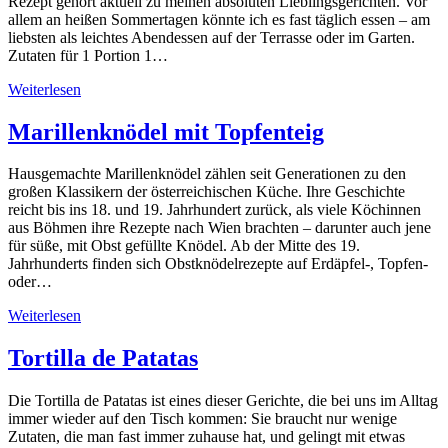
Rezept gehört aktuell zu meinen absoluten Lieblingsgerichten. Vor
allem an heißen Sommertagen könnte ich es fast täglich essen – am
liebsten als leichtes Abendessen auf der Terrasse oder im Garten.
Zutaten für 1 Portion 1…
Weiterlesen
Marillenknödel mit Topfenteig
Hausgemachte Marillenknödel zählen seit Generationen zu den
großen Klassikern der österreichischen Küche. Ihre Geschichte
reicht bis ins 18. und 19. Jahrhundert zurück, als viele Köchinnen
aus Böhmen ihre Rezepte nach Wien brachten – darunter auch jene
für süße, mit Obst gefüllte Knödel. Ab der Mitte des 19.
Jahrhunderts finden sich Obstknödelrezepte auf Erdäpfel-, Topfen-
oder…
Weiterlesen
Tortilla de Patatas
Die Tortilla de Patatas ist eines dieser Gerichte, die bei uns im Alltag
immer wieder auf den Tisch kommen: Sie braucht nur wenige
Zutaten, die man fast immer zuhause hat, und gelingt mit etwas