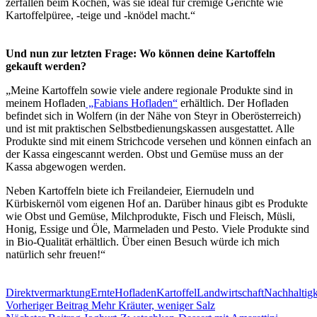
zerfallen beim Kochen, was sie ideal für cremige Gerichte wie
Kartoffelpüree, -teige und -knödel macht.“
Und nun zur letzten Frage: Wo können deine Kartoffeln
gekauft werden?
„Meine Kartoffeln sowie viele andere regionale Produkte sind in
meinem Hofladen
„Fabians Hofladen“
erhältlich. Der Hofladen
befindet sich in Wolfern (in der Nähe von Steyr in Oberösterreich)
und ist mit praktischen Selbstbedienungskassen ausgestattet. Alle
Produkte sind mit einem Strichcode versehen und können einfach an
der Kassa eingescannt werden. Obst und Gemüse muss an der
Kassa abgewogen werden.
Neben Kartoffeln biete ich Freilandeier, Eiernudeln und
Kürbiskernöl vom eigenen Hof an. Darüber hinaus gibt es Produkte
wie Obst und Gemüse, Milchprodukte, Fisch und Fleisch, Müsli,
Honig, Essige und Öle, Marmeladen und Pesto. Viele Produkte sind
in Bio-Qualität erhältlich. Über einen Besuch würde ich mich
natürlich sehr freuen!“
Direktvermarktung
Ernte
Hofladen
Kartoffel
Landwirtschaft
Nachhaltigk
Beitragsnavigation
Vorheriger Beitrag
Mehr Kräuter, weniger Salz