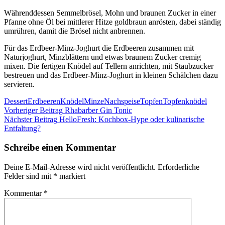
Währenddessen Semmelbrösel, Mohn und braunen Zucker in einer
Pfanne ohne Öl bei mittlerer Hitze goldbraun anrösten, dabei ständig
umrühren, damit die Brösel nicht anbrennen.
Für das Erdbeer-Minz-Joghurt die Erdbeeren zusammen mit
Naturjoghurt, Minzblättern und etwas braunem Zucker cremig
mixen. Die fertigen Knödel auf Tellern anrichten, mit Staubzucker
bestreuen und das Erdbeer-Minz-Joghurt in kleinen Schälchen dazu
servieren.
Dessert
Erdbeeren
Knödel
Minze
Nachspeise
Topfen
Topfenknödel
Beitragsnavigation
Vorheriger Beitrag
Rhabarber Gin Tonic
Nächster Beitrag
HelloFresh: Kochbox-Hype oder kulinarische
Entfaltung?
Schreibe einen Kommentar
Deine E-Mail-Adresse wird nicht veröffentlicht.
Erforderliche
Felder sind mit
*
markiert
Kommentar
*