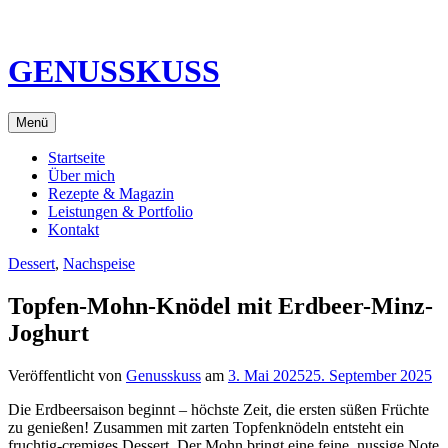
Direkt
zum
Inhalt
GENUSSKUSS
Menü
Startseite
Über mich
Rezepte & Magazin
Leistungen & Portfolio
Kontakt
Dessert
,
Nachspeise
Topfen-Mohn-Knödel mit Erdbeer-Minz-
Joghurt
Veröffentlicht von
Genusskuss
am
3. Mai 2025
25. September 2025
Die Erdbeersaison beginnt – höchste Zeit, die ersten süßen Früchte
zu genießen! Zusammen mit zarten Topfenknödeln entsteht ein
fruchtig-cremiges Dessert. Der Mohn bringt eine feine, nussige Note