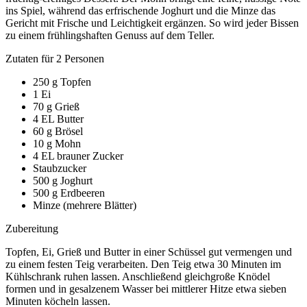
ins Spiel, während das erfrischende Joghurt und die Minze das
Gericht mit Frische und Leichtigkeit ergänzen. So wird jeder Bissen
zu einem frühlingshaften Genuss auf dem Teller.
Zutaten für 2 Personen
250 g Topfen
1 Ei
70 g Grieß
4 EL Butter
60 g Brösel
10 g Mohn
4 EL brauner Zucker
Staubzucker
500 g Joghurt
500 g Erdbeeren
Minze (mehrere Blätter)
Zubereitung
Topfen, Ei, Grieß und Butter in einer Schüssel gut vermengen und
zu einem festen Teig verarbeiten. Den Teig etwa 30 Minuten im
Kühlschrank ruhen lassen. Anschließend gleichgroße Knödel
formen und in gesalzenem Wasser bei mittlerer Hitze etwa sieben
Minuten köcheln lassen.