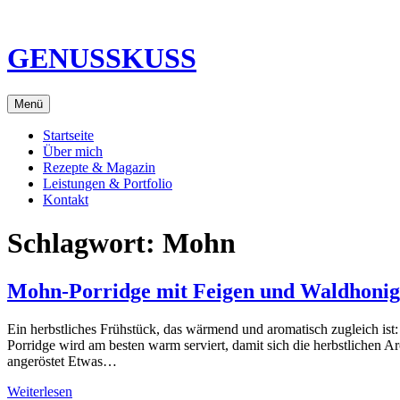
Direkt
zum
Inhalt
GENUSSKUSS
Menü
Startseite
Über mich
Rezepte & Magazin
Leistungen & Portfolio
Kontakt
Schlagwort:
Mohn
Mohn-Porridge mit Feigen und Waldhonig
Ein herbstliches Frühstück, das wärmend und aromatisch zugleich is
Porridge wird am besten warm serviert, damit sich die herbstlichen
angeröstet Etwas…
Weiterlesen