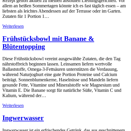
Rezept gehört aktuell zu meinen absoluten Lieblingsgerichten. Vor
allem an heißen Sommertagen könnte ich es fast täglich essen – am
liebsten als leichtes Abendessen auf der Terrasse oder im Garten.
Zutaten für 1 Portion 1…
Weiterlesen
Frühstücksbowl mit Banane &
Blütentopping
Diese Frühstücksbowl vereint ausgewählte Zutaten, die den Tag
nährstoffreich beginnen lassen. Leinsamen liefern wertvolle
Ballaststoffe, Omega-3-Fettsäuren unterstützen die Verdauung,
während Naturjoghurt eine gute Portion Proteine und Calcium
beiträgt. Sonnenblumenkerne, Haselnüsse und Mandeln liefern
gesunde Fette, Vitamine und Mineralstoffe wie Magnesium und
Vitamin E. Die Banane sorgt für natürliche Süße, Vitamin C und
Kalium, während der…
Weiterlesen
Ingwerwasser
Ingwerwasser ist ein erfrischendes Getränk, das aus geschnittenem