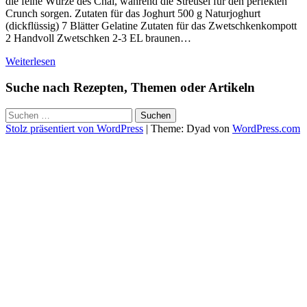
die feine Würze des Chai, während die Streusel für den perfekten
Crunch sorgen. Zutaten für das Joghurt 500 g Naturjoghurt
(dickflüssig) 7 Blätter Gelatine Zutaten für das Zwetschkenkompott
2 Handvoll Zwetschken 2-3 EL braunen…
Weiterlesen
Suche nach Rezepten, Themen oder Artikeln
Suchen
nach:
Stolz präsentiert von WordPress
|
Theme: Dyad von
WordPress.com