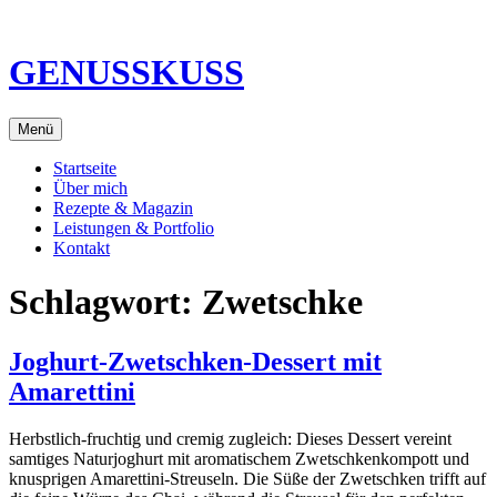
Direkt
zum
Inhalt
GENUSSKUSS
Menü
Startseite
Über mich
Rezepte & Magazin
Leistungen & Portfolio
Kontakt
Schlagwort:
Zwetschke
Joghurt-Zwetschken-Dessert mit
Amarettini
Herbstlich-fruchtig und cremig zugleich: Dieses Dessert vereint
samtiges Naturjoghurt mit aromatischem Zwetschkenkompott und
knusprigen Amarettini-Streuseln. Die Süße der Zwetschken trifft auf