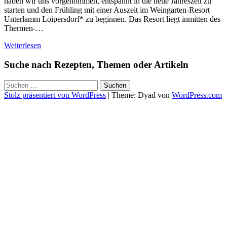
haben wir uns vorgenommen, entspannt in die neue Jahreszeit zu
starten und den Frühling mit einer Auszeit im Weingarten-Resort
Unterlamm Loipersdorf* zu beginnen. Das Resort liegt inmitten des
Thermen-…
Weiterlesen
Suche nach Rezepten, Themen oder Artikeln
Suchen
nach:
Stolz präsentiert von WordPress
|
Theme: Dyad von
WordPress.com