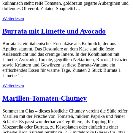
kulinarisch steht: reife Tomaten, goldbraun gegarte Auberginen und
duftendes Olivenöl. Zutaten Spaghetti1…
Weiterlesen
Burrata mit Limette und Avocado
Burrata ist ein italienischer Frischkäse aus Kuhmilch, der aus
Apulien stammt. Das Besondere an dem Käse sind die feste
Außenschicht und das cremige Innere. In der Kombination mit
Limette, Avocado, Tomate, gegrillten Nektarinen, Rucola, Pistazien
sowie Kräutern und Gewürzen ist diese Burrata-Variante ein
erfrischendes Essen für warme Tage. Zutaten 2 Stück Burrata 1
Limette 1…
Weiterlesen
Marillen-Tomaten-Chutney
Sommer im Glas – dieses köstliche Chutney vereint die Süße reifer
Marillen mit der Frische von Tomaten, mildem Paprika und feiner
Schärfe. Es passt wunderbar zu Gegrilltem, als Topping für
Mozzarella oder Burrata, zu Käseplatten oder einfach zu einer
Scheibe Brot. Zutaten (ergibt ca. 2–3 mittelgroße Gläser) Ca. 400–