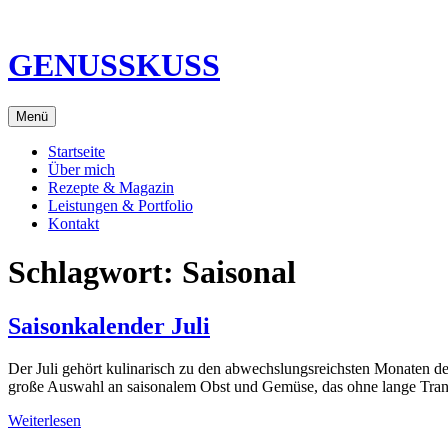
Direkt
zum
Inhalt
GENUSSKUSS
Menü
Startseite
Über mich
Rezepte & Magazin
Leistungen & Portfolio
Kontakt
Schlagwort:
Saisonal
Saisonkalender Juli
Der Juli gehört kulinarisch zu den abwechslungsreichsten Monaten des J
große Auswahl an saisonalem Obst und Gemüse, das ohne lange Trans
Weiterlesen