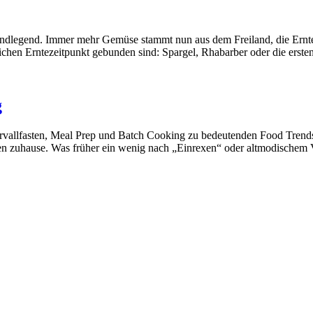
rundlegend. Immer mehr Gemüse stammt nun aus dem Freiland, die Ern
rlichen Erntezeitpunkt gebunden sind: Spargel, Rhabarber oder die erst
g
ntervallfasten, Meal Prep und Batch Cooking zu bedeutenden Food Tre
n zuhause. Was früher ein wenig nach „Einrexen“ oder altmodischem V