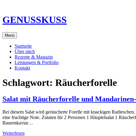
Direkt
zum
Inhalt
GENUSSKUSS
Menü
Startseite
Über mich
Rezepte & Magazin
Leistungen & Portfolio
Kontakt
Schlagwort:
Räucherforelle
Salat mit Räucherforelle und Mandarinen
Bei diesem Salat wird geräucherte Forelle mit knackigen Radieschen,
eine fruchtige Note. Zutaten für 2 Personen 1 Häuptelsalat 1 Räuch
Bauernkaviar…
Weiterlesen