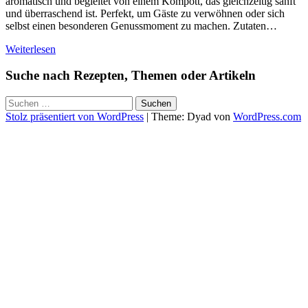
aromatisch und begleitet von einem Kompott, das gleichzeitig sanft
und überraschend ist. Perfekt, um Gäste zu verwöhnen oder sich
selbst einen besonderen Genussmoment zu machen. Zutaten…
Weiterlesen
Suche nach Rezepten, Themen oder Artikeln
Suchen
nach:
Stolz präsentiert von WordPress
|
Theme: Dyad von
WordPress.com