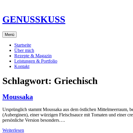
Direkt
zum
Inhalt
GENUSSKUSS
Menü
Startseite
Über mich
Rezepte & Magazin
Leistungen & Portfolio
Kontakt
Schlagwort:
Griechisch
Moussaka
Ursprünglich stammt Moussaka aus dem östlichen Mittelmeerraum, beso
(Auberginen), einer würzigen Fleischsauce mit Tomaten und einer crem
persönliche Version besonders….
Weiterlesen