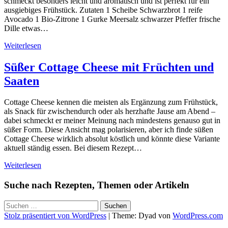
schmeckt besonders leicht und aromatisch und ist perfekt für ein
ausgiebiges Frühstück. Zutaten 1 Scheibe Schwarzbrot 1 reife
Avocado 1 Bio-Zitrone 1 Gurke Meersalz schwarzer Pfeffer frische
Dille etwas…
Weiterlesen
Süßer Cottage Cheese mit Früchten und
Saaten
Cottage Cheese kennen die meisten als Ergänzung zum Frühstück,
als Snack für zwischendurch oder als herzhafte Jause am Abend –
dabei schmeckt er meiner Meinung nach mindestens genauso gut in
süßer Form. Diese Ansicht mag polarisieren, aber ich finde süßen
Cottage Cheese wirklich absolut köstlich und könnte diese Variante
aktuell ständig essen. Bei diesem Rezept…
Weiterlesen
Suche nach Rezepten, Themen oder Artikeln
Suchen
nach:
Stolz präsentiert von WordPress
|
Theme: Dyad von
WordPress.com