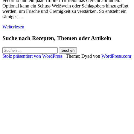
Pecorino und ein paar Tropfen Trüffelöl das Gericht abrunden.
Optional kann ein Schuss Weißwein oder Schlagobers hinzugefügt
werden, um Frische und Cremigkeit zu verstärken. So entsteht ein
sämiges,…
Weiterlesen
Suche nach Rezepten, Themen oder Artikeln
Suchen
nach:
Stolz präsentiert von WordPress
|
Theme: Dyad von
WordPress.com