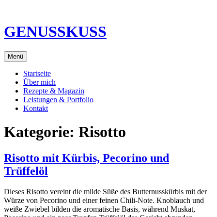
Direkt
zum
Inhalt
GENUSSKUSS
Menü
Startseite
Über mich
Rezepte & Magazin
Leistungen & Portfolio
Kontakt
Kategorie:
Risotto
Risotto mit Kürbis, Pecorino und
Trüffelöl
Dieses Risotto vereint die milde Süße des Butternusskürbis mit der
Würze von Pecorino und einer feinen Chili-Note. Knoblauch und
weiße Zwiebel bilden die aromatische Basis, während Muskat,