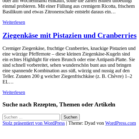
oder am Wochenmarkt einkauft, sollte die zarten Blüten unbedingt
einmal probieren. Mit einer Füllung aus cremigem Ricotta, frischem
Basilikum und etwas Zitronenschale entsteht daraus ein…
Weiterlesen
Ziegenkäse mit Pistazien und Cranberries
Cremiger Ziegenkäse, fruchtige Cranberries, knackige Pistazien und
eine würzige Pfeffernote – diese kleinen Ziegenkäse-Kugeln sind
ein echtes Highlight für einen Brunch oder eine Antipasti-Platte. Sie
sind schnell vorbereitet, sehen wunderschön bunt aus und bringen
eine spannende Kombination aus süß, würzig und nussig auf den
Teller. Zutaten 200 g weicher Ziegenfrischkäse (z. B. Chèvre) 1–2
EL…
Weiterlesen
Suche nach Rezepten, Themen oder Artikeln
Suchen
nach:
Stolz präsentiert von WordPress
|
Theme: Dyad von
WordPress.com